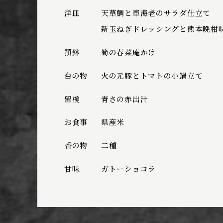
洋皿
天草鯛と車海老のサラダ仕立て
新玉ねぎドレッシングと熊本晩柑味噌
預鉢
筍の春菜庵かけ
台の物
火の元豚とトマトの小鍋立て
留椀
青さの赤出汁
お食事
県産米
香の物
二種
甘味
ガトーショコラ