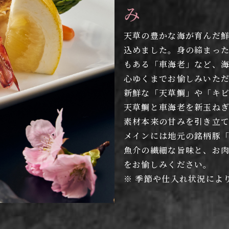
み
天草の豊かな海が育んだ
込めました。身の締まっ
もある「車海老」など、
心ゆくまでお愉しみいた
新鮮な「天草鯛」や「キ
天草鯛と車海老を新玉ね
素材本来の甘みを引き立
メインには地元の銘柄豚
魚介の繊細な旨味と、お
をお愉しみください。
※ 季節や仕入れ状況によ