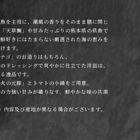
鮮魚を主役に、潮風の香りをそのまま膳に閉じ
た「天草鯛」や甘みたっぷりの熊本県の県魚で
海鮮好きにはたまらない厳選された海の恵みを
だけます。
ビナゴ」のお造りはもちろん、
ぎのドレッシングで爽やかに仕立てた洋皿は、
てる逸品です。
「火の元豚」とトマトの小鍋をご用意。
肉の力強い甘みが織りなす、鮮やかな味の共演
り 内容及び産地が異なる場合がございます。