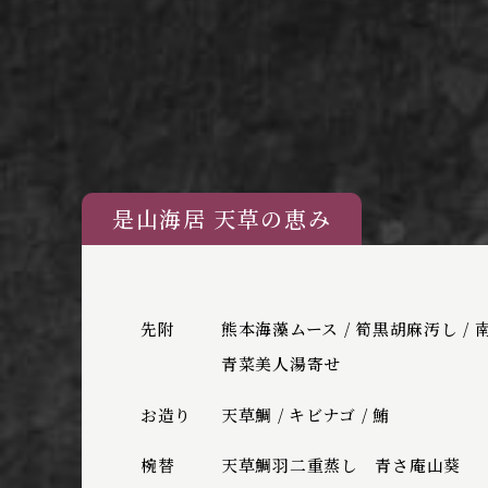
是山海居 天草の恵み
先附
熊本海藻ムース / 筍黒胡麻汚し /
青菜美人湯寄せ
お造り
天草鯛 / キビナゴ / 鮪
椀替
天草鯛羽二重蒸し 青さ庵山葵