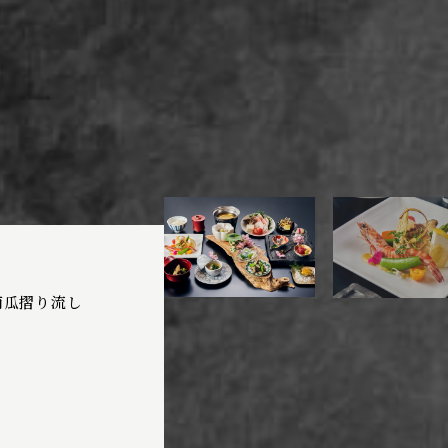
 南瓜摺り流し