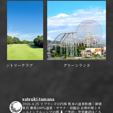
トリークラブ
グリーンランド
satsuki.tamana
2026.4.25 リブランドOPEN
熊本の温泉旅館｜御宿
皐月
源泉100%温泉・サウナ・岩盤浴
会席料理とオ
ールインクルーシブの宿
⬇ ご予約・空室確認はこち