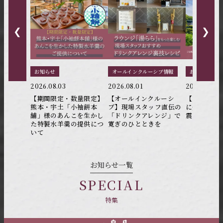
❮
❯
お知らせ
オールインクルーシブ情報
お知らせ
2026.08.03
2026.08.01
2026.07.30
【期間限定・数量限定】
【オールインクルーシ
【更新】20
熊本・宇土「小袖餅本
ブ】現場スタッフ直伝の
に発生した
舗」様のあんこを生かし
「ドリンクアレンジ」で
震に関する
た特製水羊羹の提供につ
寛ぎのひとときを
いて
お知らせ一覧
SPECIAL
特集