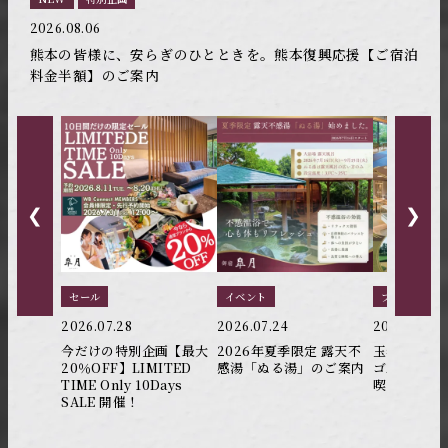
2026.08.06
熊本の皆様に、安らぎのひとときを。熊本復興応援【ご宿泊
料金半額】のご案内
❮
❯
セール
イベント
プラン
2026.07.28
2026.07.24
2026.06.26
今だけの特別企画【最大
2026年夏季限定 露天不
玉名カント
20％OFF】LIMITED
感湯「ぬる湯」のご案内
ゴルフ＆温
TIME Only 10Days
喫！御宿 
SALE 開催！