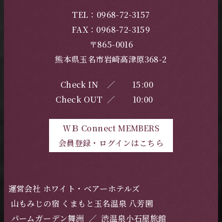
TEL：0968-72-3157
FAX：0968-72-3159
〒865-0016
熊本県玉名市岩崎高津原368-2
Check IN
／
15:00
Check OUT
／
10:00
ＷＢ Connect MEMBERS
会員登録・ログインはこちら
運営会社 ホワイト・ベアーホテルズ
山もみじの宿 くまもと玉名温泉 八芳園
パームガーデン舞洲
／
渋温泉小石屋旅館