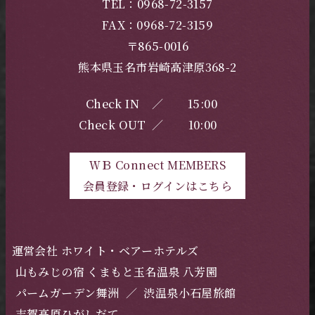
TEL：0968-72-3157
FAX：0968-72-3159
〒865-0016
熊本県玉名市岩崎高津原368-2
Check IN
／
15:00
Check OUT
／
10:00
ＷＢ Connect MEMBERS
会員登録・ログインはこちら
運営会社 ホワイト・ベアーホテルズ
山もみじの宿 くまもと玉名温泉 八芳園
パームガーデン舞洲
／
渋温泉小石屋旅館
志賀高原ひがしだて