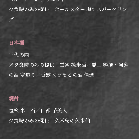
夕食時のみの提供：ポールスター 樽詰スパークリン
グ
日本酒
千代の園
※夕食時のみの提供：雲雀 純米酒／霊山 粋撰・阿蘇
の酒 寒造り／香露 くまもとの酒 佳選
焼酎
恒松 米一石／山都 芋美人
夕食時のみの提供：久米島の久米仙