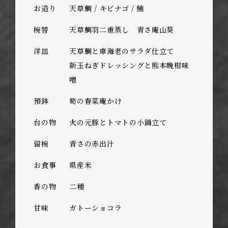
お造り
天草鯛 / キビナゴ / 鮪
椀替
天草鯛羽二重蒸し 青さ庵山葵
洋皿
天草鯛と車海老のサラダ仕立て
新玉ねぎドレッシングと熊本晩柑味
噌󠄀
預鉢
筍の春菜庵かけ
台の物
火の元豚とトマトの小鍋立て
留椀
青さの赤出汁
お食事
県産米
香の物
二種
甘味
ガトーショコラ