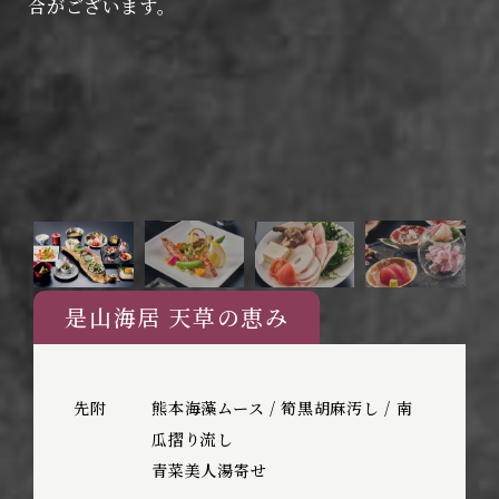
合がございます。
是山海居 天草の恵み
先附
熊本海藻ムース / 筍黒胡麻汚し / 南
瓜摺り流し
青菜美人湯寄せ