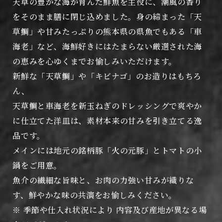
天草の豊かな海が育んだ鮮魚を主役に、潮風の香り
をそのまま膳に閉じ込めました。身の締まった「天
草鯛」や甘みたっぷりの熊本県の県魚でもある「車
海老」など、海鮮好きにはたまらない厳選された海
の恵みを心ゆくまでお愉しみいただけます。
新鮮な「天草鯛」や「キビナゴ」のお造りはもちろ
ん、
天草鯛と車海老を新玉ねぎのドレッシングで爽やか
に仕立てた洋皿は、素材本来の甘みを引き立てる逸
品です。
メインには地元の銘柄豚「火の元豚」とトマトの小
鍋をご用意。
魚介の繊細な旨味と、お肉の力強い甘みが織りな
す、鮮やかな味の共演をお愉しみください。
※ 季節や仕入れ状況により 内容及び産地が異なる場