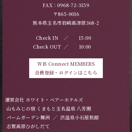
FAX：0968-72-3159
〒865-0016
熊本県玉名市岩崎高津原368-2
Check IN
／
15:00
Check OUT
／
10:00
ＷＢ Connect MEMBERS
会員登録・ログインはこちら
運営会社 ホワイト・ベアーホテルズ
山もみじの宿 くまもと玉名温泉 八芳園
パームガーデン舞洲
／
渋温泉小石屋旅館
志賀高原ひがしだて