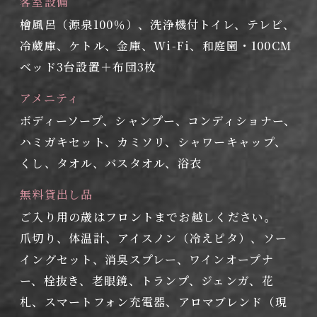
客室設備
檜風呂（源泉100％）、洗浄機付トイレ、テレビ、
冷蔵庫、ケトル、金庫、Wi-Fi、和庭園・100CM
ベッド3台設置＋布団3枚
アメニティ
ボディーソープ、シャンプー、コンディショナー、
ハミガキセット、カミソリ、シャワーキャップ、
くし、タオル、バスタオル、浴衣
無料貸出し品
ご入り用の歳はフロントまでお越しください。
爪切り、体温計、アイスノン（冷えピタ）、ソー
イングセット、消臭スプレー、ワインオープナ
ー、栓抜き、老眼鏡、トランプ、ジェンガ、花
札、スマートフォン充電器、アロマブレンド（現