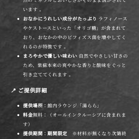
います 。
おなかにうれしい成分がたっぷり
ラフィノース
やケストースといった「オリゴ糖」が含まれて
おり、おなかの中のビフィズス菌を増やしてく
れるのが特徴です 。
まろやかで優しい味わい
自然でやさしい甘さの
ため、紫蘇本来の爽やかな香りと酸味をぐっと
引き立ててくれます 。
📍 ご提供詳細
提供場所
：館内ラウンジ「湯らら」
料金
無料：（オールインクルーシブに含まれま
す）
提供期間
：
期間限定
※材料が無くなり次第終