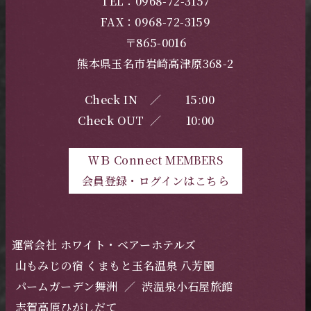
TEL：0968-72-3157
FAX：0968-72-3159
〒865-0016
熊本県玉名市岩崎高津原368-2
Check IN
／
15:00
Check OUT
／
10:00
ＷＢ Connect MEMBERS
会員登録・ログインはこちら
運営会社 ホワイト・ベアーホテルズ
山もみじの宿 くまもと玉名温泉 八芳園
パームガーデン舞洲
／
渋温泉小石屋旅館
志賀高原ひがしだて